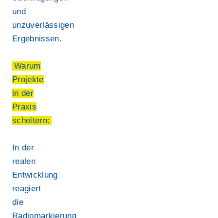
und
unzuverlässigen
Ergebnissen.
Warum
Projekte
in der
Praxis
scheitern:
In der
realen
Entwicklung
reagiert
die
Radiomarkierung