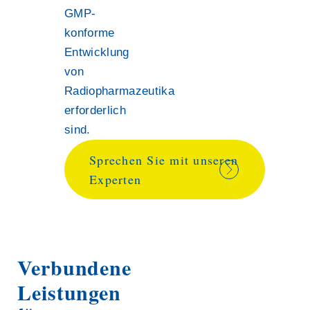
GMP-
konforme
Entwicklung
von
Radiopharmazeutika
erforderlich
sind.
Sprechen Sie mit unseren
Experten
Verbundene
Leistungen