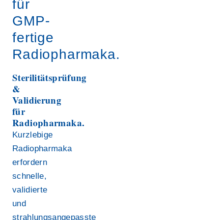
für
GMP-
fertige
Radiopharmaka.
Sterilitätsprüfung
&
Validierung
für
Radiopharmaka.
Kurzlebige
Radiopharmaka
erfordern
schnelle,
validierte
und
strahlungsangepasste