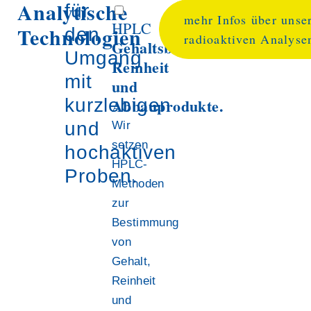
Analytische
für
mehr Infos über unse
HPLC
Technologien
den
radioaktiven Analyse
Gehaltsbestimmung,
Umgang
Reinheit
mit
und
kurzlebigen
Abbauprodukte.
und
Wir
setzen
hochaktiven
HPLC-
Proben.
Methoden
zur
Bestimmung
von
Gehalt,
Reinheit
und