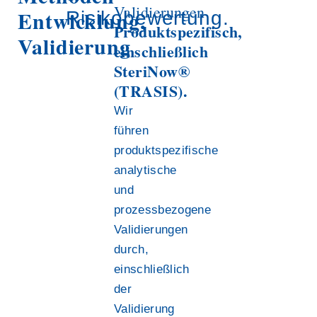
Validierungen
Entwicklung,
Risikobewertung.
Produktspezifisch,
Validierung
einschließlich
SteriNow®
(TRASIS).
Wir
führen
produktspezifische
analytische
und
prozessbezogene
Validierungen
durch,
einschließlich
der
Validierung