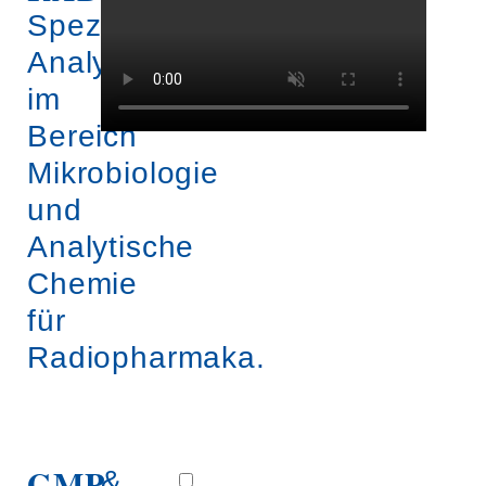
unseren
Spezifische
radioster
Analytik
im
Bereich
Mikrobiologie
und
Analytische
Chemie
für
Radiopharmaka.
GMP-
&