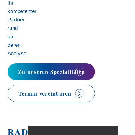
Ihr
kompetenter
Partner
rund
um
deren
Analyse.
Zu unseren Spezialitäten
Termin vereinbaren
RADIOSTER.
Einblick
in