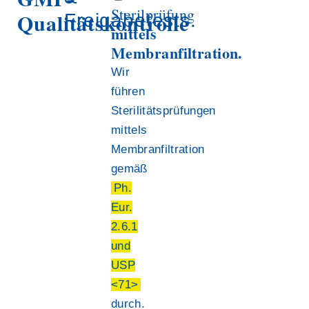
Sterilprüfung
Qualitätskontrolle
Freigabetests.
mittels
Membranfiltration.
Wir
führen
Sterilitätsprüfungen
mittels
Membranfiltration
gemäß
Ph.
Eur.
2.6.1
und
USP
<71>
durch.