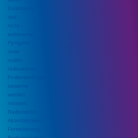
Endotoxine
und
nicht-
endotoxine
Pyrogene
unter
realen
radioaktiven
Probenbedingungen
bewertet
werden
müssen.
Radionuklid,
Aktivitätslevel,
Formulierung,
Probenvolumen,